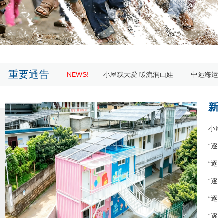
重要通告
NEWS!
小屋载大爱 暖流润山娃 —— 中远海运
小
“逐
“逐
“逐
“逐
“逐